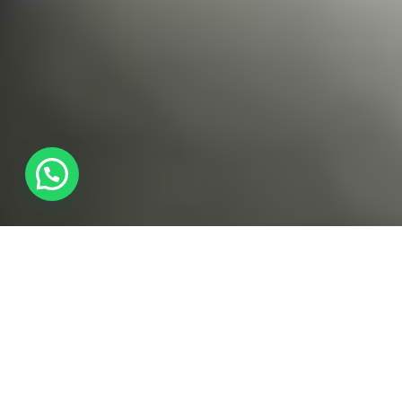
OFRECEMOS
Beneficios que mueven tu
negocio